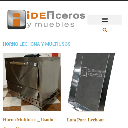
Ir
al
contenido
HORNO LECHONA Y MULTIUSOS
Horno Multiusos _ Usado
Lata Para Lechona