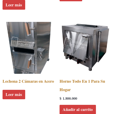
Leer más
Lechona 2 Cámaras en Acero
Horno Todo En 1 Para Su
Hogar
Leer más
$
1.800.000
Añadir al carrito