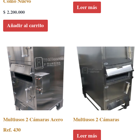
Como Nuevo
Leer más
$
2.200.000
Añadir al carrito
Multiusos 2 Cámaras Acero
Multiusos 2 Cámaras
Ref. 430
Leer más