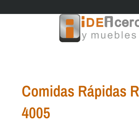
Ir
al
contenido
Comidas Rápidas R
4005