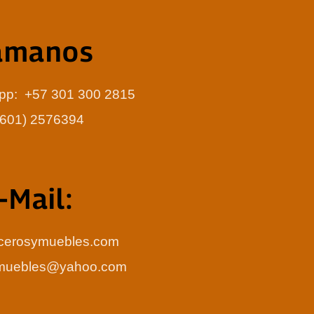
amanos
app: +57 301 300 2815
 (601) 2576394
-Mail:
cerosymuebles.com
ymuebles@yahoo.com