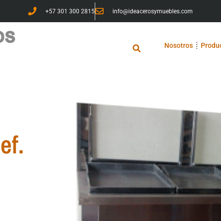
+57 301 300 2815
info@ideacerosymuebles.com
Nosotros
Produ
ef.