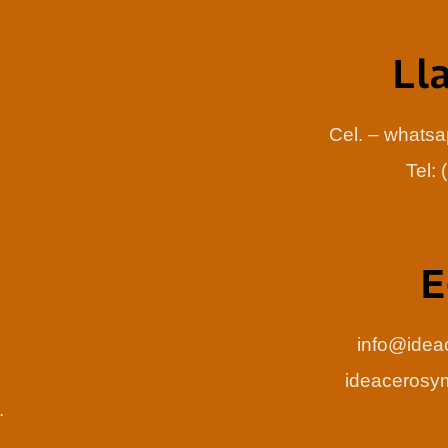
Ll
Cel. – whats
Tel:
E
info@idea
ideaceros
.