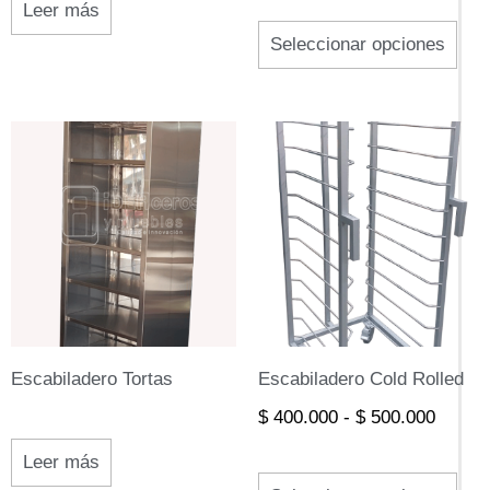
eleg
Leer más
Seleccionar opciones
en
la
pági
Rango
Este
de
de
prod
precio
prod
desde
tien
$ 400.
múlt
hasta
$ 500.
vari
Las
opci
Escabiladero Tortas
Escabiladero Cold Rolled
se
$
400.000
-
$
500.000
pue
eleg
Leer más