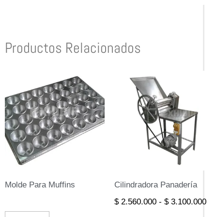
Productos Relacionados
Ra
Este
de
prod
pre
de
tien
$ 
múlt
ha
$ 
vari
Las
opci
Molde Para Muffins
Cilindradora Panadería
se
$
2.560.000
-
$
3.100.000
pue