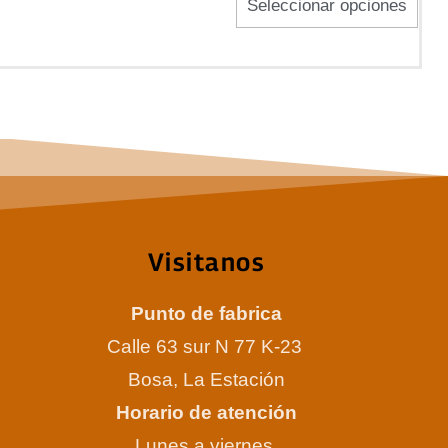
Seleccionar opciones
en
la
pági
de
prod
Visitanos
Punto de fabrica
Calle 63 sur N 77 K-23
Bosa, La Estación
Horario de atención
Lunes a viernes