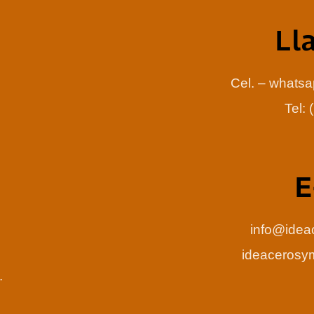
Ll
Cel. – whats
Tel:
E
info@idea
ideaceros
.