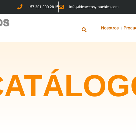
+57 301 300 2815
info@ideacerosymuebles.com
Nosotros
Produ
CATÁLOG