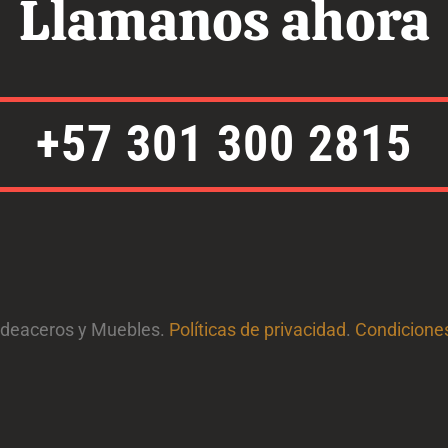
Llamanos ahora
s
q
u
a
r
e
+57 301 300 2815
Ideaceros y Muebles.
Políticas de privacidad
.
Condicione