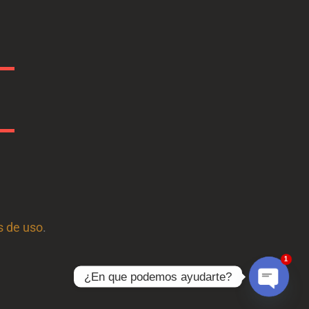
s de uso
.
1
¿En que podemos ayudarte?
Open