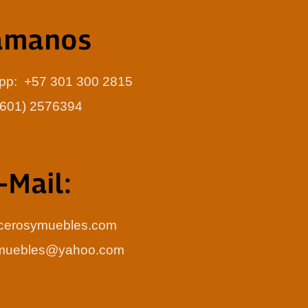
amanos
app: +57 301 300 2815
 (601) 2576394
-Mail:
cerosymuebles.com
ymuebles@yahoo.com