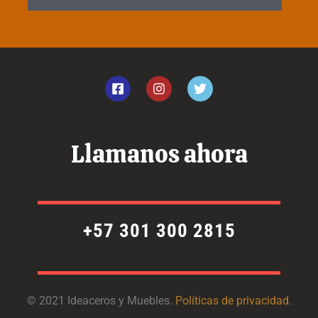
F
I
T
a
n
w
c
s
i
e
t
t
b
a
t
o
g
e
Llamanos ahora
o
r
r
k
a
-
m
s
q
u
+57 301 300 2815
a
r
e
© 2021 Ideaceros y Muebles.
Políticas de privacidad
.