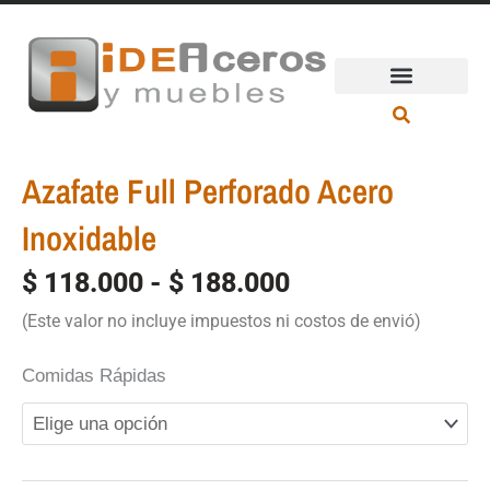
Ir
al
contenido
Azafate Full Perforado Acero
Inoxidable
$
118.000
-
$
188.000
Rango
(Este valor no incluye impuestos ni costos de envió)
de
Comidas Rápidas
precios:
Azafate
desde
Full
$ 118.000