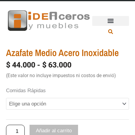
Ir
al
contenido
Azafate Medio Acero Inoxidable
$
44.000
-
$
63.000
Rango
(Este valor no incluye impuestos ni costos de envió)
de
Comidas Rápidas
precios:
Azafate
desde
Medio
$ 44.000
Acero
hasta
Añadir al carrito
Inoxidable
$ 63.000