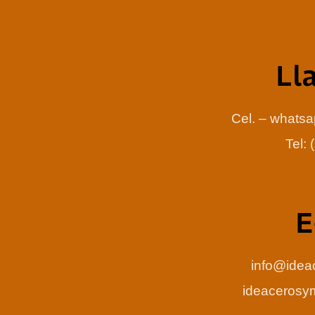
Ll
Cel. – whats
Tel:
E
info@idea
ideaceros
.