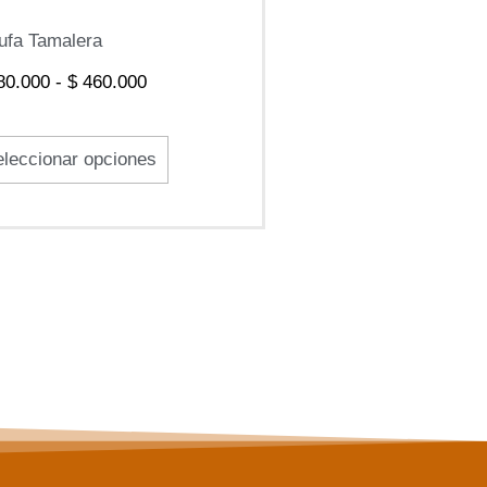
se
ufa Tamalera
pueden
0.000
-
$
460.000
elegir
en
leccionar opciones
la
página
de
producto