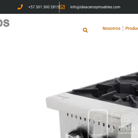
+57 301 300 2815
info@ideacerosymuebles.com
Nosotros
Produ