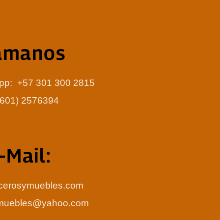
amanos
app: +57 301 300 2815
 (601) 2576394
-Mail:
cerosymuebles.com
ymuebles@yahoo.com