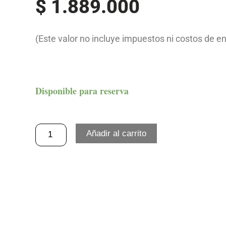
$
1.889.000
(Este valor no incluye impuestos ni costos de en
Estufa
Disponible para reserva
Tamalera
2
Añadir al carrito
Puestos
cantidad