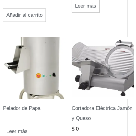
Leer más
Añadir al carrito
Este
prod
tien
múlt
vari
Las
opci
Pelador de Papa
Cortadora Eléctrica Jamón
se
y Queso
pue
$
0
eleg
Leer más