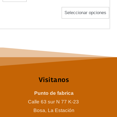
en
Seleccionar opciones
la
pági
de
prod
Visitanos
Punto de fabrica
Calle 63 sur N 77 K-23
Bosa, La Estación